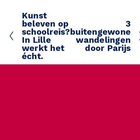
Kunst
V
beleven op
3
o
V
schoolreis?
buitengewone
r
o
In Lille
wandelingen
i
l
werkt het
door Parijs
g
g
écht.
e
e
n
d
e