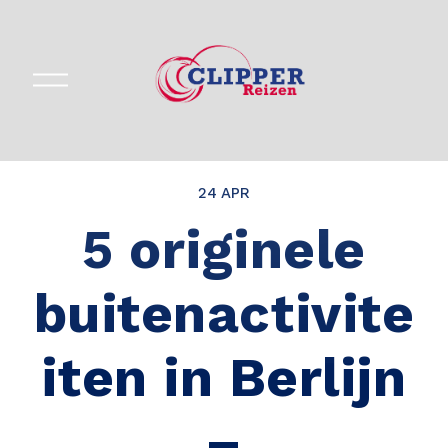
M
e
n
u
o
p
e
24 APR
n
e
5 originele
n
buitenactivite
iten in Berlijn
–