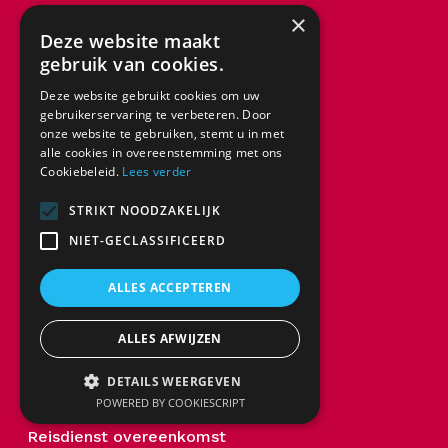
×
tel: +3216 230 595
Deze website maakt
gebruik van cookies.
info@clipperreizen.be
Deze website gebruikt cookies om uw
Lic. 
A5477
gebruikerservaring te verbeteren. Door
onze website te gebruiken, stemt u in met
alle cookies in overeenstemming met ons
BTW BE 1004.601.878
Cookiebeleid.
Lees verder
Nieuwsbrief
STRIKT NOODZAKELIJK
Blog
NIET-GECLASSIFICEERD
Praktische info
ALLES ACCEPTEREN
Garantiefonds Reizen
ALLES AFWIJZEN
Algemene reisvoorwaarden
DETAILS WEERGEVEN
Bijzondere reisvoorwaarden
POWERED BY COOKIESCRIPT
Reisdienst overeenkomst