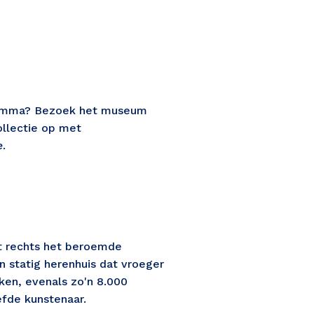
ogramma? Bezoek het museum 
llectie op met 
e
.
t rechts het beroemde 
statig herenhuis dat vroeger 
en, evenals zo'n 8.000 
efde kunstenaar.