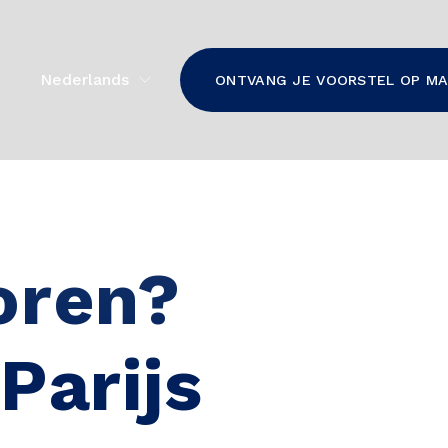
Nederlands
ONTVANG JE VOORSTEL OP M
oren?
Parijs