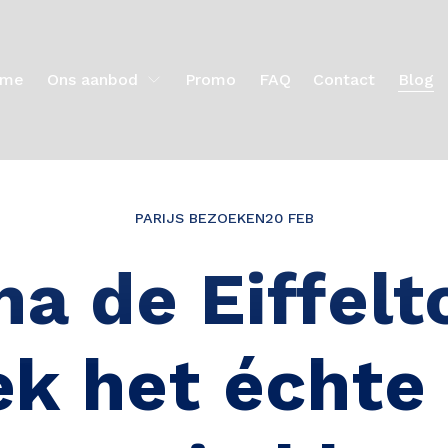
ome
Ons aanbod
Promo
FAQ
Contact
Blog
PARIJS BEZOEKEN
20 FEB
na de Eiffelt
k het échte 