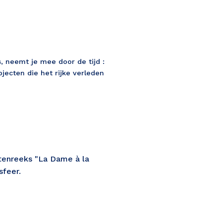
 neemt je mee door de tijd : 
jecten die het rijke verleden 
enreeks "La Dame à la 
feer. 