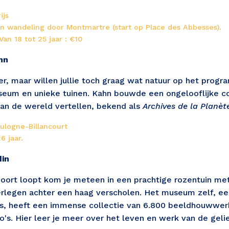
ijs 
 wandeling door Montmartre (start op Place des Abbesses). 
Van 18 tot 25 jaar : €10
hn
 ver, maar willen jullie toch graag wat natuur op het pr
eum en unieke tuinen. Kahn bouwde een ongelooflijke co
van de wereld vertellen, bekend als 
Archives de la Planèt
ulogne-Billancourt 
6 jaar.
in 
oort loopt kom je meteen in een prachtige rozentuin me
egen achter een haag verscholen. Het museum zelf, een 
s, heeft een immense collectie van 6.800 beeldhouwwerk
's. Hier leer je meer over het leven en werk van de geli