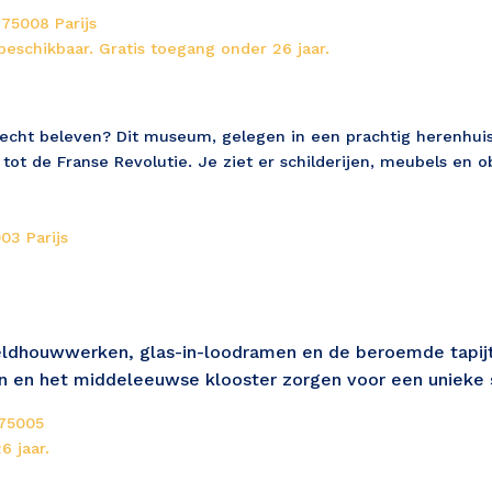
 75008 Parijs
eschikbaar. Gratis toegang onder 26 jaar.
s echt beleven? Dit museum, gelegen in een prachtig herenhuis,
t de Franse Revolutie. Je ziet er schilderijen, meubels en ob
03 Parijs
eldhouwwerken, glas-in-loodramen en de beroemde tapijt
 en het middeleeuwse klooster zorgen voor een unieke s
75005 
6 jaar.