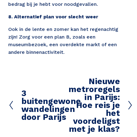
bedrag bij je hebt voor noodgevallen.
8. Alternatief plan voor slecht weer
Ook in de lente en zomer kan het regenachtig 
zijn! Zorg voor een plan B, zoals een 
museumbezoek, een overdekte markt of een 
andere binnenactiviteit.
Nieuwe
V
metroregels
o
3
V
in Parijs:
l
buitengewone
o
Hoe reis je
g
wandelingen
r
het
e
door Parijs
i
voordeligst
n
g
d
met je klas?
e
e