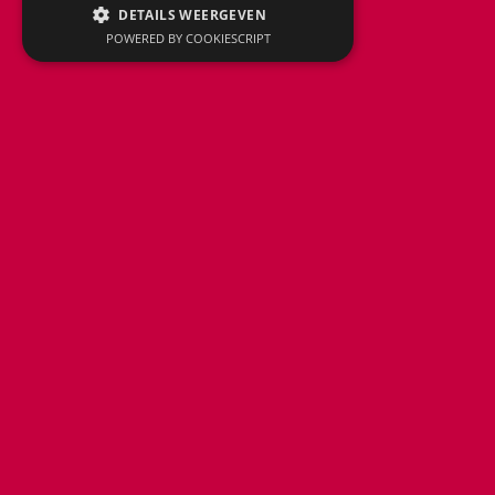
DETAILS WEERGEVEN
POWERED BY COOKIESCRIPT
CLIPPER Reizen
Tervuursesteenweg 611
3001 Heverlee, België
tel: +3216 230 595