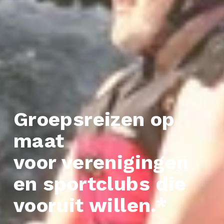
Groepsreizen op 
maat 
voor verenigingen 
en sportclubs die 
vooruit willen.
*