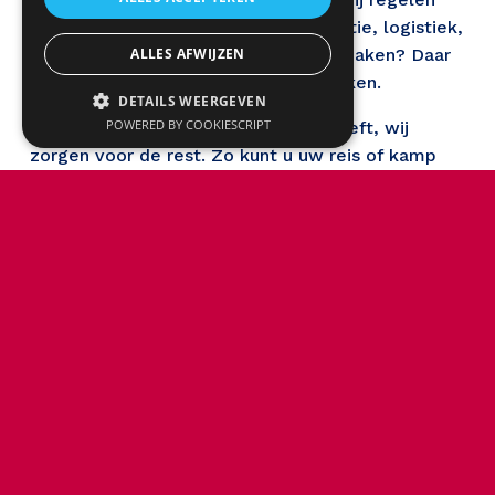
alles achter de schermen. Administratie, logistiek, 
verzekeringen en andere praktische zaken? Daar 
ALLES AFWIJZEN
hoeft u zich geen zorgen over te maken.
DETAILS WEERGEVEN
POWERED BY COOKIESCRIPT
U vertelt ons wat uw groep nodig heeft, wij 
zorgen voor de rest. Zo kunt u uw reis of kamp 
begeleiden met een gerust hart en alle aandacht 
richten op wat echt belangrijk is: uw groep een 
onvergetelijke ervaring bezorgen.