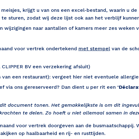
meisjes, krijgt u van ons een excel-bestand, waarin u de 
e sturen, zodat wij deze lijst ook aan het verblijf kunne
en wijzigingen naar aantallen of kamers meer zes weken v
aand voor vertrek ondertekend 
met stempel
 van de sch
ia CLIPPER BV een verzekering afsluit) 
es van een restaurant): vergeet hier niet eventuele allergi
f via ons gereserveerd? Dan dient u per rit een ‘
Déclarat
 dit document tonen. Het gemakkelijkste is om dit ingevu
achten te delen. Zo hoeft u niet allemaal samen in deze
and voor vertrek doorgeven aan de busmaatschappij. Wij 
kijken op haalbaarheid en rij- en rusttijden.