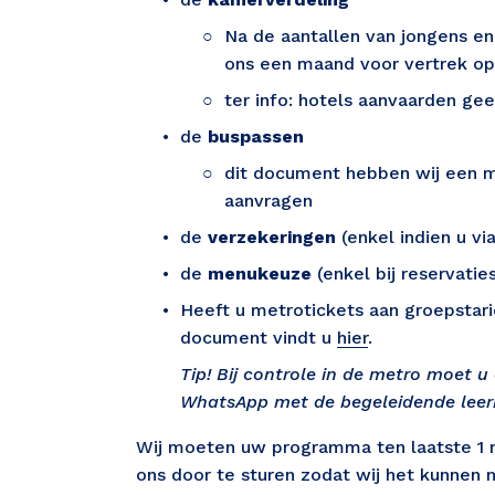
Na de aantallen van jongens en 
ons een maand voor vertrek op t
ter info: hotels aanvaarden ge
de 
buspassen
dit document hebben wij een m
aanvragen
de 
verzekeringen
 (enkel indien u v
de 
menukeuze
 (enkel bij reservati
Heeft u metrotickets aan groepstarie
document vindt u 
hier
. 
Tip! Bij controle in de metro moet u
WhatsApp met de begeleidende leerkr
Wij moeten uw programma ten laatste 1 ma
ons door te sturen zodat wij het kunnen na