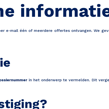
he informati
per e-mail één of meerdere offertes ontvangen. We geve
ie
ossiernummer
in het onderwerp te vermelden. Dit verg
stiging?